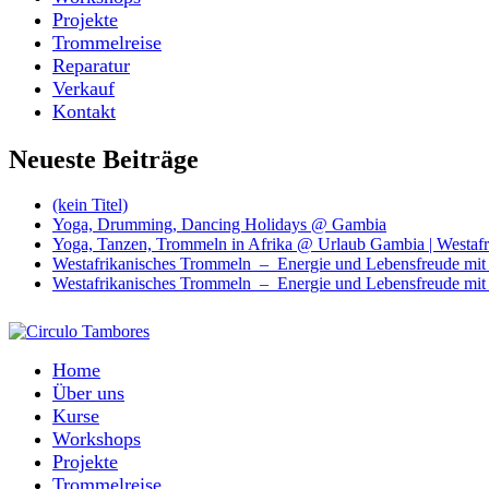
Projekte
Trommelreise
Reparatur
Verkauf
Kontakt
Neueste Beiträge
(kein Titel)
Yoga, Drumming, Dancing Holidays @ Gambia
Yoga, Tanzen, Trommeln in Afrika @ Urlaub Gambia | Westafr
Westafrikanisches Trommeln – Energie und Lebensfreude mi
Westafrikanisches Trommeln – Energie und Lebensfreude mit
Home
Über uns
Kurse
Workshops
Projekte
Trommelreise