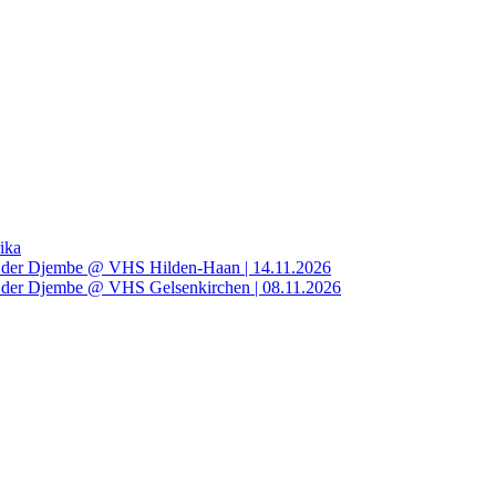
ika
t der Djembe @ VHS Hilden-Haan | 14.11.2026
 der Djembe @ VHS Gelsenkirchen | 08.11.2026